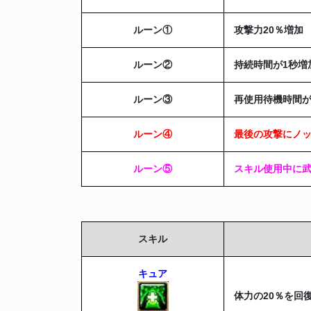
ルーン
①
攻撃力20％増加
ルーン
②
持続時間が1秒増
ルーン
③
再使用待機時間が
ルーン
④
最後の攻撃にノ
ルーン
⑤
スキル使用中に武
スキル
キュア
体力の20％を回