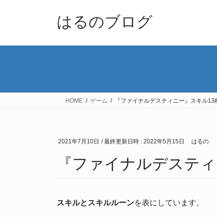
コ
ナ
ン
ビ
はるのブログ
テ
ゲ
ン
ー
ツ
シ
へ
ョ
ス
ン
キ
に
ッ
移
HOME
ゲーム
『ファイナルデスティニー』スキル13
プ
動
2021年7月10日
/ 最終更新日時 :
2022年5月15日
はるの
『ファイナルデスティ
スキルとスキルルーン
を表にしています。