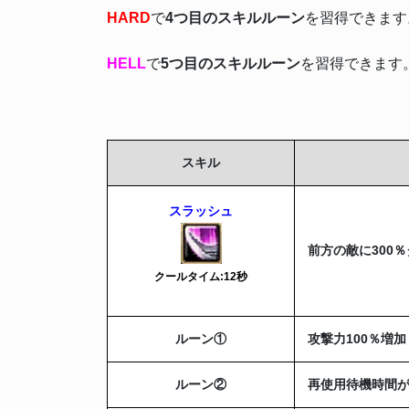
HARD
で
4つ目のスキルルーン
を習得できます
HELL
で
5つ目のスキルルーン
を習得できます
スキル
スラッシュ
前方の敵に300
クールタイム:12秒
ルーン①
攻撃力100％増加
ルーン②
再使用待機時間が