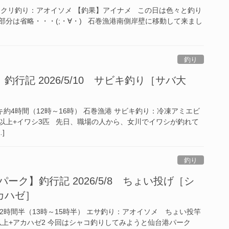
ラクリ釣り：アオイソメ 【釣果】アイナメ この日は色々と釣り
部分は省略・・・(;・∀・) 石巻漁港南側岸壁に移動して来まし
釣り
行記 2026/5/10 サビキ釣り［サバ大
サビキ約4時間（12時～16時） 石巻漁港 サビキ釣り：冷凍アミエビ
匹以上+イワシ3匹 先日、職場の人から、女川でイワシが釣れて
]
釣り
ーク】釣行記 2026/5/8 ちょい投げ［シ
カハゼ］
行約2時間半（13時～15時半） エサ釣り：アオイソメ ちょい投竿
以上+アカハゼ2 今回はシャコ釣りしてみようと仙台港パーク