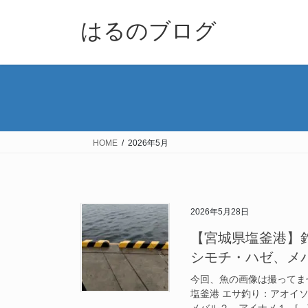
コ
ナ
ン
ビ
はるのブログ
テ
ゲ
ン
ー
ツ
シ
へ
ョ
ス
ン
キ
に
ッ
移
HOME
2026年5月
プ
動
2026年5月28日
【宮城県塩釜港】釣行
シモチ・ハゼ、メ
今回、魚の画像は撮ってません
塩釜港 エサ釣り：アオイソ
メバル２ アイナメ１ […