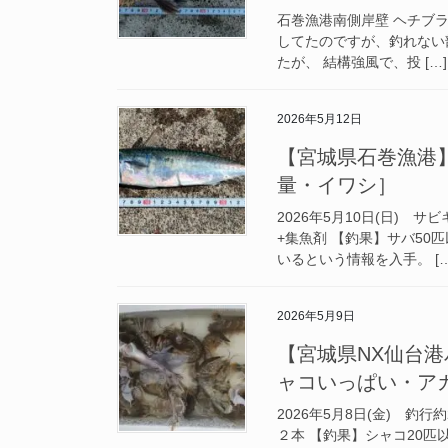
石巻漁港南側岸壁 ヘチブ
してたのですが、釣れない
たが、 結構強風で、投 […]
2026年5月12日
【宮城県石巻漁港】釣
量・イワシ］
2026年5月10日(日) 
+集魚剤 【釣果】サバ50
いるという情報を入手。 […
2026年5月9日
【宮城県NX仙台港パ
ャコいっぱい・ア
2026年5月8日(金) 釣
２本 【釣果】シャコ20匹