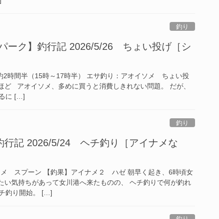
釣り
ーク】釣行記 2026/5/26 ちょい投げ［シ
釣行約2時間半（15時～17時半） エサ釣り：アオイソメ ちょい投
匹ほど アオイソメ、多めに買うと消費しきれない問題。 だが、
に […]
釣り
記 2026/5/24 ヘチ釣り［アイナメな
ソメ スプーン 【釣果】アイナメ２ ハゼ 朝早く起き、6時頃女
たい気持ちがあって女川港へ来たものの、 ヘチ釣りで何が釣れ
釣り開始。 […]
釣り