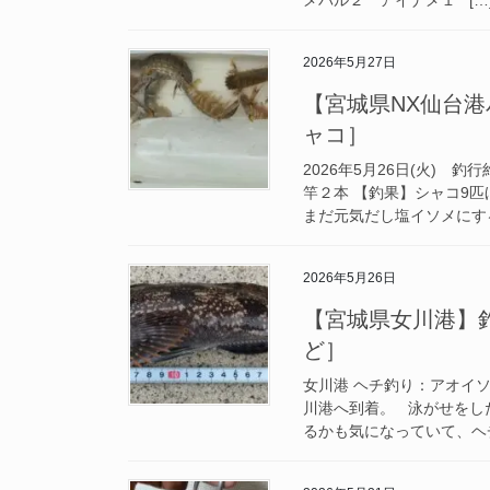
2026年5月27日
【宮城県NX仙台港パ
ャコ］
2026年5月26日(火) 
竿２本 【釣果】シャコ9
まだ元気だし塩イソメにする
2026年5月26日
【宮城県女川港】釣行
ど］
女川港 ヘチ釣り：アオイ
川港へ到着。 泳がせをし
るかも気になっていて、ヘチ