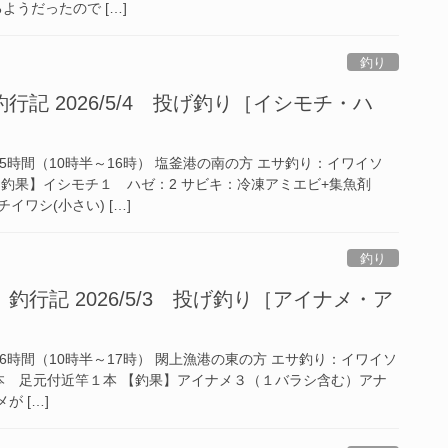
ようだったので […]
釣り
記 2026/5/4 投げ釣り［イシモチ・ハ
行約5時間（10時半～16時） 塩釜港の南の方 エサ釣り：イワイソ
【釣果】イシモチ１ ハゼ：2 サビキ：冷凍アミエビ+集魚剤
ワシ(小さい) […]
釣り
行記 2026/5/3 投げ釣り［アイナメ・ア
行約6時間（10時半～17時） 閖上漁港の東の方 エサ釣り：イワイソ
本 足元付近竿１本 【釣果】アイナメ３（１バラシ含む）アナ
が […]