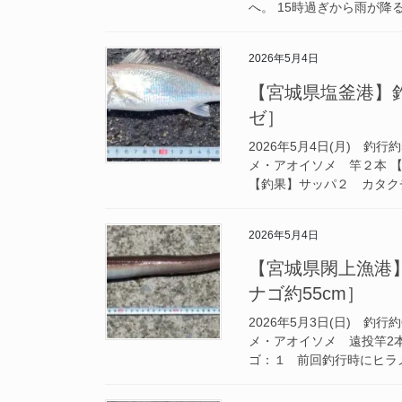
へ。 15時過ぎから雨が降る
2026年5月4日
【宮城県塩釜港】釣行
ゼ］
2026年5月4日(月) 釣
メ・アオイソメ 竿２本 
【釣果】サッパ２ カタクチイ
2026年5月4日
【宮城県閖上漁港】釣
ナゴ約55cm］
2026年5月3日(日) 釣
メ・アオイソメ 遠投竿2
ゴ：１ 前回釣行時にヒラメ