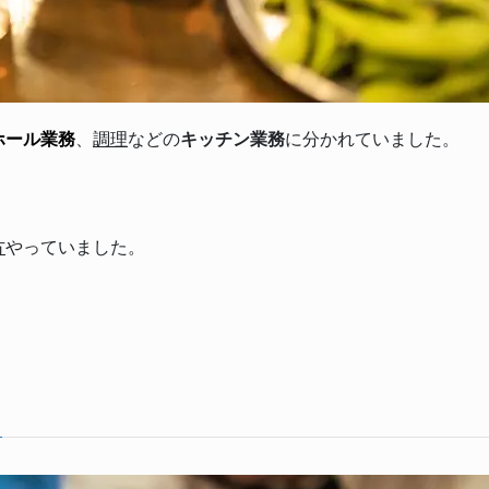
ホール業務
、
調理
などの
キッチン業務
に分かれていました。
方
やっていました。