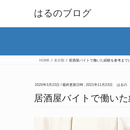
コ
ナ
ン
ビ
はるのブログ
テ
ゲ
ン
ー
ツ
シ
へ
ョ
ス
ン
キ
に
ッ
移
HOME
未分類
居酒屋バイトで働いた経験を参考まで
プ
動
2020年3月23日
/ 最終更新日時 :
2021年11月23日
はるの
居酒屋バイトで働いた