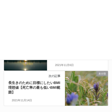
筋トレ
カテゴリー
筋トレ
検証
ランニング
減量
タグ
健康
未分類
前の記事
ランニングを始める上で知って
おきたい事【ランニング初心者
向け】
2021年11月6日
未分類
次の記事
長生きのために目標にしたいBMI
理想値【死亡率の最も低いBMI範
囲】
2021年11月14日