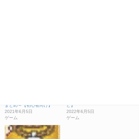
して欲しい事まとめ～【初心者向け】
『ファイナルデスティニー』攻略情報まとめ【少しずつ更新予
定】
関連
『ファイナルデスティニ
『ファイナルデスティニ
ー』攻略 ～育成に詰まっ
ー』 ～ヘルモード戦～
た時に参考にして欲しい事
【おすすめ装備やスキルな
まとめ～【初心者向け】
ど】
2021年6月5日
2022年6月5日
ゲーム
ゲーム