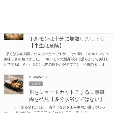
時～５時くらいの夜勤勤務でした。 その日は、ホール業務担当の
ぼくと、 キッチン業務担当の彼との、二人で朝までの勤務でし
た。 （やまし […]
2020年5月4日
未分類
ホルモンは十分に加熱しましょう
【半生は危険】
ぼくは以前福岡に住んでいたのですが、 その時に「ホルモン」の
美味しさを知りました。 ホルモンの脂身部分は柔らかくて美味し
いですね(・∀・) （ぼくは肉の脂身が好きです） 子供の頃 […]
2020年5月3日
未分類
川をショートカット？する工事車
両を発見【多分水浴びではない】
・・ある晴れた日。 浅そうな川を工事車両が通って行っ
た。 ﾊﾞｼｬﾊﾞｼｬ ⊂二二二（ ＾ω＾）二⊃ ﾌﾞ […]