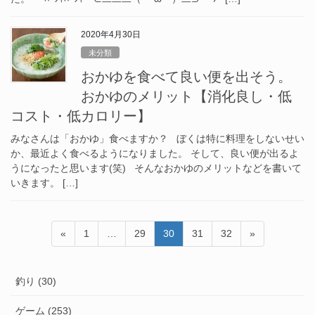
2020年4月30日
未分類
おかゆを食べて良い便を出そう。
おかゆのメリット【消化良し・低
コスト・低カロリー】
みなさんは「おかゆ」食べますか？ ぼくは特に料理をしないせい
か、最近よく食べるようになりました。 そして、良い便が出るよ
うになったと思います(笑) そんなおかゆのメリットなどを書いて
いきます。 […]
投
固
固
固
固
固
«
1
…
29
30
31
32
»
稿
定
定
定
定
定
ペ
ペ
ペ
ペ
ペ
の
釣り (30)
ー
ー
ー
ー
ー
ペ
ジ
ジ
ジ
ジ
ジ
ー
ゲーム (253)