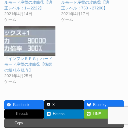
ルモード序盤の攻略①【適
ルモード序盤の攻略②【適
正レベル：1～2222】
正レベル：750～27200】
2021年4月14日
2021年4月17日
ゲーム
ゲーム
『インフレＲＰＧ』ハード
モード序盤の攻略②【術師
の鎧+1を狙う】
2021年4月25日
ゲーム
Facebook
X
Bluesky
Threads
Hatena
LINE
Copy