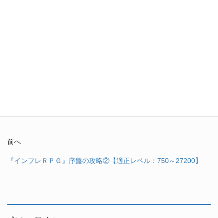
前へ
『インフレＲＰＧ』序盤の攻略②【適正レベル：750～27200】